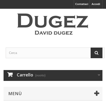
Contattaci
Accedi
Carrello
(vuoto)
MENÙ