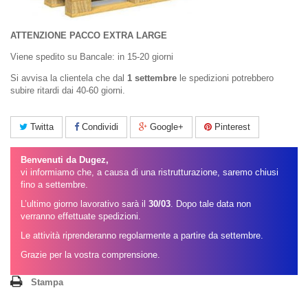
ATTENZIONE PACCO EXTRA LARGE
Viene spedito su Bancale: in 15-20 giorni
Si avvisa la clientela che dal
1 settembre
le spedizioni potrebbero
subire ritardi dai 40-60 giorni.
Twitta
Condividi
Google+
Pinterest
Benvenuti da Dugez,
vi informiamo che, a causa di una ristrutturazione, saremo chiusi
fino a settembre.
L’ultimo giorno lavorativo sarà il
30/03
. Dopo tale data non
verranno effettuate spedizioni.
Le attività riprenderanno regolarmente a partire da settembre.
Grazie per la vostra comprensione.
Stampa