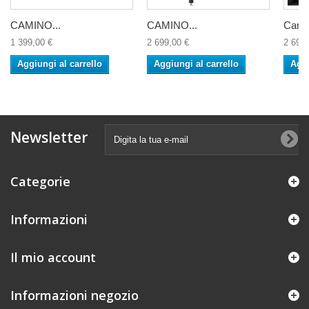
CAMINO...
CAMINO...
Camin
1 399,00 €
2 699,00 €
2 699,
Aggiungi al carrello
Aggiungi al carrello
Aggi
Newsletter
Categorie
Informazioni
Il mio account
Informazioni negozio