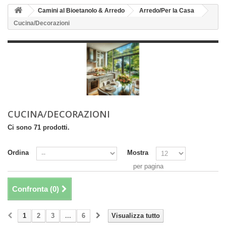
Camini al Bioetanolo & Arredo
Arredo/Per la Casa
Cucina/Decorazioni
CUCINA/DECORAZIONI
Ci sono 71 prodotti.
Ordina
Mostra
per pagina
Confronta (
0
)
1
2
3
...
6
Visualizza tutto