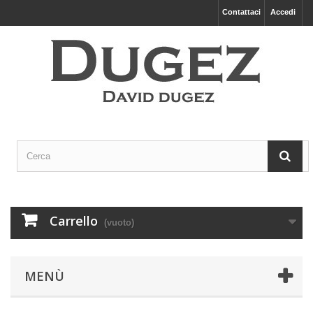
Contattaci
Accedi
Carrello
(vuoto)
MENÙ