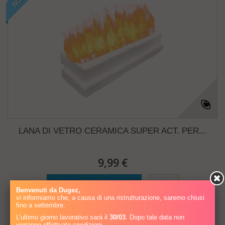
LANA DI VETRO CERAMICA SUPER ACT. PER...
9,99 €
Aggiungi al carrello
Più
Benvenuti da Dugez,
vi informiamo che, a causa di una ristrutturazione, saremo chiusi
fino a settembre.
Disponibile
L’ultimo giorno lavorativo sarà il
30/03
. Dopo tale data non
verranno effettuate spedizioni.