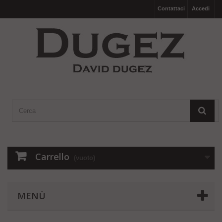
Contattaci
Accedi
Carrello
(vuoto)
MENÙ