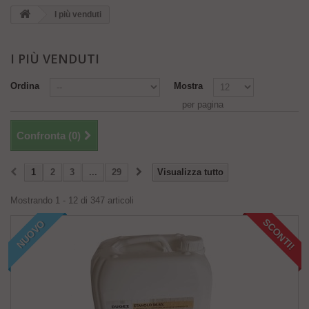
I più venduti
I PIÙ VENDUTI
Ordina
Mostra
per pagina
Confronta (
0
)
1
2
3
...
29
Visualizza tutto
Mostrando 1 - 12 di 347 articoli
SCONTI!
NUOVO