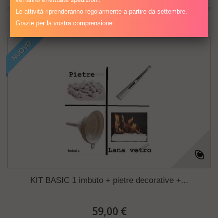
Le attività riprenderanno regolarmente a partire da settembre.
Aggiungi al comparatore
Grazie per la vostra comprensione.
NUOVO
KIT BASIC 1 imbuto + pietre decorative +...
59,00 €