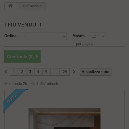
I più venduti
I PIÙ VENDUTI
Ordina
Mostra
per pagina
Confronta (
0
)
1
2
3
4
5
...
29
Visualizza tutto
Mostrando 25 - 36 di 347 articoli
NUOVO