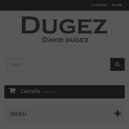
Contattaci
Accedi
Carrello
(vuoto)
MENÙ