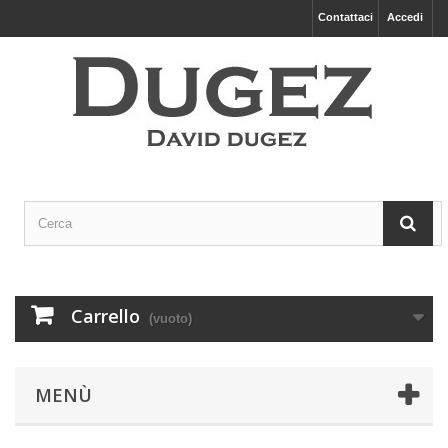
Contattaci
Accedi
Carrello
(vuoto)
MENÙ