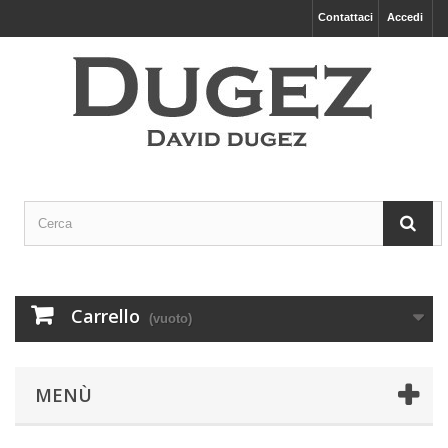
Contattaci
Accedi
Carrello
(vuoto)
MENÙ