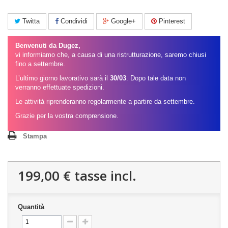
Twitta
Condividi
Google+
Pinterest
Benvenuti da Dugez,
vi informiamo che, a causa di una ristrutturazione, saremo chiusi
fino a settembre.
L’ultimo giorno lavorativo sarà il
30/03
. Dopo tale data non
verranno effettuate spedizioni.
Le attività riprenderanno regolarmente a partire da settembre.
Grazie per la vostra comprensione.
Stampa
199,00 €
tasse incl.
Quantità