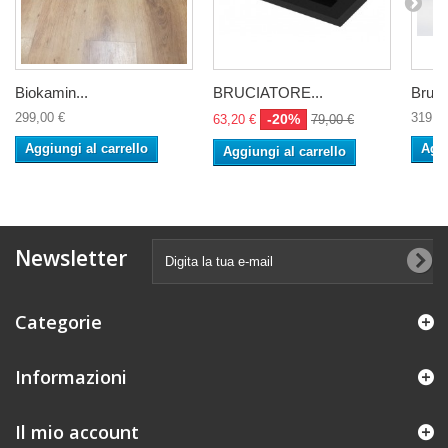
Biokamin...
BRUCIATORE...
Brucia
299,00 €
319,0
-20%
63,20 €
79,00 €
Aggiungi al carrello
Aggi
Aggiungi al carrello
Newsletter
Categorie
Informazioni
Il mio account