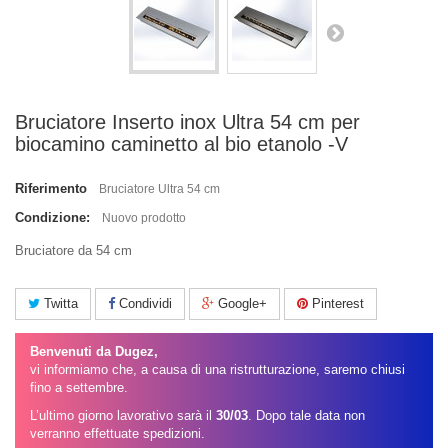
Bruciatore Inserto inox Ultra 54 cm per
biocamino caminetto al bio etanolo -V
Riferimento
Bruciatore Ultra 54 cm
Condizione:
Nuovo prodotto
Bruciatore da 54 cm
Twitta
Condividi
Google+
Pinterest
Benvenuti da Dugez,
vi informiamo che, a causa di una ristrutturazione, saremo chiusi
fino a settembre.
L’ultimo giorno lavorativo sarà il
30/03
. Dopo tale data non
verranno effettuate spedizioni.