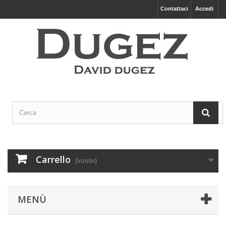
Contattaci
Accedi
Carrello
(vuoto)
MENÙ