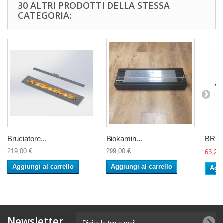
30 ALTRI PRODOTTI DELLA STESSA
CATEGORIA:
Bruciatore...
Biokamin...
BRUC
219,00 €
299,00 €
63,20 
Aggiungi al carrello
Aggiungi al carrello
Aggi
Newsletter