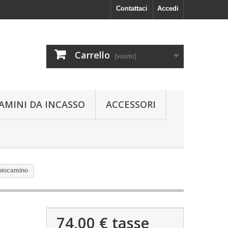
Contattaci
Accedi
Carrello
(vuoto)
AMINI DA INCASSO
ACCESSORI
 biocamino
74,00 €
tasse