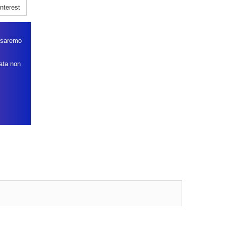
nterest
, saremo
data non