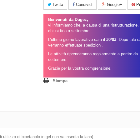
Twitta
Condividi
Google+
Pi
Benvenuti da Dugez,
vi informiamo che, a causa di una ristrutturazione
chiusi fino a settembre.
L’ultimo giorno lavorativo sarà il
30/03
. Dopo tale 
verranno effettuate spedizioni.
Le attività riprenderanno regolarmente a partire da
settembre.
Grazie per la vostra comprensione.
Stampa
 utilizzo di bioetanolo in gel non va inserita la lana).