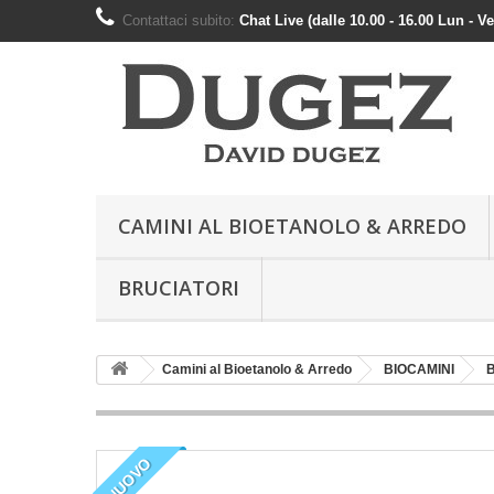
Contattaci subito:
Chat Live (dalle 10.00 - 16.00 Lun - V
CAMINI AL BIOETANOLO & ARREDO
BRUCIATORI
Camini al Bioetanolo & Arredo
BIOCAMINI
B
NUOVO