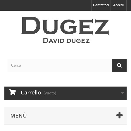
Contattaci
Accedi
Carrello
(vuoto)
MENÙ