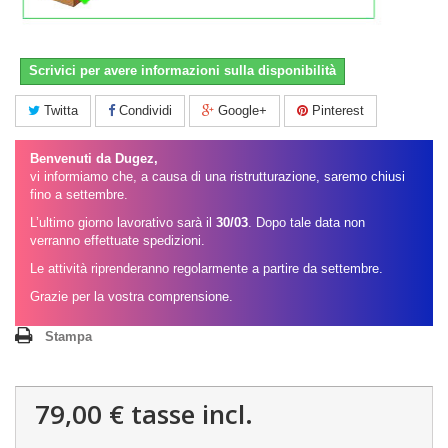
Scrivici per avere informazioni sulla disponibilità
Twitta
Condividi
Google+
Pinterest
Benvenuti da Dugez,
vi informiamo che, a causa di una ristrutturazione, saremo chiusi
fino a settembre.
L’ultimo giorno lavorativo sarà il
30/03
. Dopo tale data non
verranno effettuate spedizioni.
Le attività riprenderanno regolarmente a partire da settembre.
Grazie per la vostra comprensione.
Stampa
79,00 €
tasse incl.