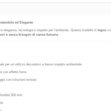
ost
enibile ed Elegante
e eleganza, tecnologia e rispetto per l’ambiente. Questo modello in
legno
con
oni e senza bisogno di canna fumaria
.
le per un utilizzo decorativo a basso impatto ambientale
e con effetto fumo
ggio con istruzioni incluse
fondità 500 mm
ato
o