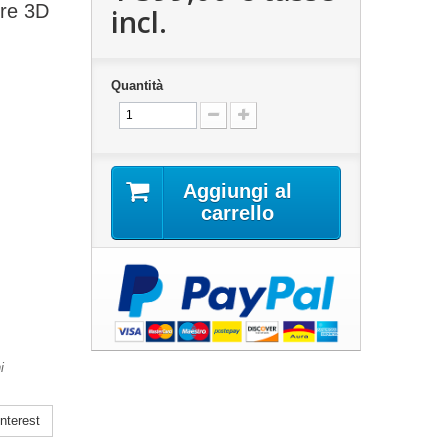
re 3D
incl.
Quantità
Aggiungi al
carrello
i
nterest