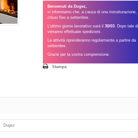
Benvenuti da Dugez,
vi informiamo che, a causa di una ristrutturazione
chiusi fino a settembre.
L’ultimo giorno lavorativo sarà il
30/03
. Dopo tale 
verranno effettuate spedizioni.
Le attività riprenderanno regolarmente a partire da
settembre.
Grazie per la vostra comprensione.
Stampa
Dugez