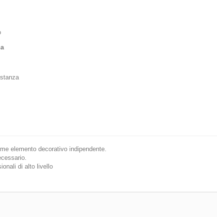
o
na
 stanza
come elemento decorativo indipendente.
cessario.
onali di alto livello