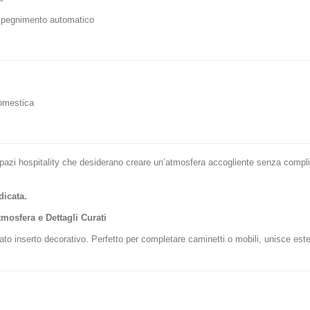
spegnimento automatico
domestica
pazi hospitality che desiderano creare un’atmosfera accogliente senza compli
dicata.
mosfera e Dettagli Curati
nato inserto decorativo. Perfetto per completare caminetti o mobili, unisce est