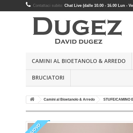
Contattaci subito:
Chat Live (dalle 10.00 - 16.00 Lun - V
CAMINI AL BIOETANOLO & ARREDO
BRUCIATORI
Camini al Bioetanolo & Arredo
STUFE/CAMINO 
NUOVO