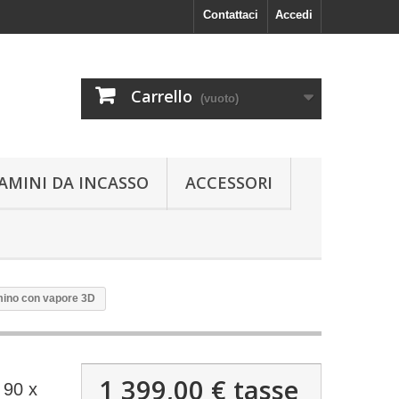
Contattaci
Accedi
Carrello
(vuoto)
AMINI DA INCASSO
ACCESSORI
mino con vapore 3D
1 399,00 €
tasse
 90 x