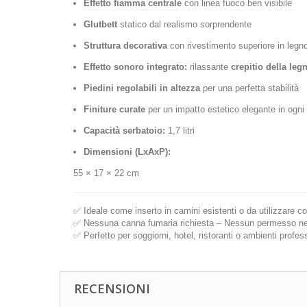
Effetto fiamma centrale
con linea fuoco ben visibile
Glutbett
statico dal realismo sorprendente
Struttura decorativa
con rivestimento superiore in legn
Effetto sonoro integrato:
rilassante
crepitio della leg
Piedini regolabili in altezza
per una perfetta stabilità
Finiture curate
per un impatto estetico elegante in ogni
Capacità serbatoio:
1,7 litri
Dimensioni (LxAxP):
55 × 17 × 22 cm
✅ Ideale come inserto in camini esistenti o da utilizzare 
✅ Nessuna canna fumaria richiesta – Nessun permesso ne
✅ Perfetto per soggiorni, hotel, ristoranti o ambienti professi
RECENSIONI