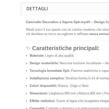
DETTAGLI
Caminetto Decorativo a Vapore Opti-myst® – Design S
Rendi unico il tuo spazio con un camino moderno che unisc
chi desidera un tocco accogliente e raffinato
senza emissi
✨
Caratteristiche principali:
Materiale:
Legno di alta qualità
Design sostenibile:
Nessuna funzione riscaldante – idea
Tecnologia brevettata Opti:
Fiamme realistiche a vapor
Installazione semplice:
Struttura fornita in kit di monta
Colori disponibili:
Bianco, Grigio o Nero
Dimensioni:
Larghezza 800 mm | Altezza 900 mm | Pro
Effetto realistico:
Suono di legna che scoppietta integr
Comodità:
Controllo a distanza con telecomando inclus