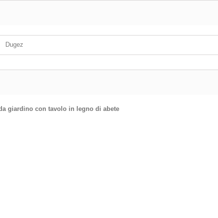
Dugez
da giardino con tavolo in legno di abete