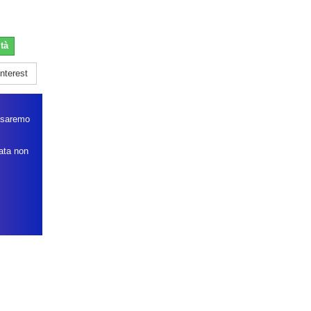
tà
nterest
, saremo
data non