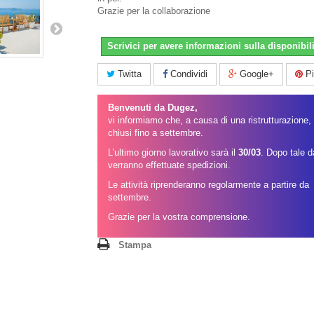
Grazie per la collaborazione
Scrivici per avere informazioni sulla disponibili
Twitta
Condividi
Google+
Pi
Benvenuti da Dugez,
vi informiamo che, a causa di una ristrutturazione
chiusi fino a settembre.
L’ultimo giorno lavorativo sarà il
30/03
. Dopo tale 
verranno effettuate spedizioni.
Le attività riprenderanno regolarmente a partire da
settembre.
Grazie per la vostra comprensione.
Stampa