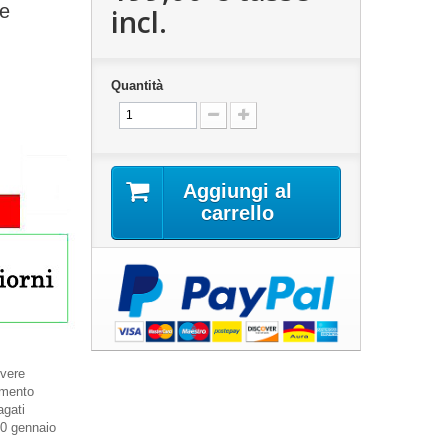
te
incl.
Quantità
Aggiungi al
carrello
evere
gamento
agati
10 gennaio