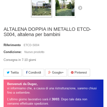
ALTALENA DOPPIA IN METALLO ETCD-
S004, altalena per bambini
Riferimento
ETCD-S004
Condizione:
Nuovo prodotto
Consegna in 7-10 giorni
Twitta
Condividi
Google+
Pinterest
Benvenuti da Dugez,
vi informiamo che, a causa di una ristrutturazione, saremo chiusi
fino a settembre.
L’ultimo giorno lavorativo sarà il
30/03
. Dopo tale data non
verranno effettuate spedizioni.