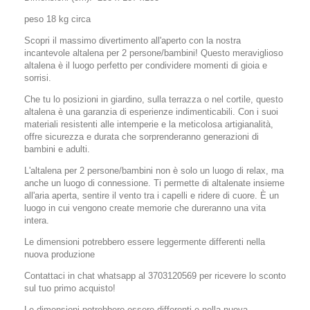
peso 18 kg circa
Scopri il massimo divertimento all'aperto con la nostra
incantevole altalena per 2 persone/bambini! Questo meraviglioso
altalena è il luogo perfetto per condividere momenti di gioia e
sorrisi.
Che tu lo posizioni in giardino, sulla terrazza o nel cortile, questo
altalena è una garanzia di esperienze indimenticabili. Con i suoi
materiali resistenti alle intemperie e la meticolosa artigianalità,
offre sicurezza e durata che sorprenderanno generazioni di
bambini e adulti.
L'altalena per 2 persone/bambini non è solo un luogo di relax, ma
anche un luogo di connessione. Ti permette di altalenate insieme
all'aria aperta, sentire il vento tra i capelli e ridere di cuore. È un
luogo in cui vengono create memorie che dureranno una vita
intera.
Le dimensioni potrebbero essere leggermente differenti nella
nuova produzione
Contattaci in chat whatsapp al 3703120569 per ricevere lo sconto
sul tuo primo acquisto!
Le dimensioni potrebbero essere differenti e nella nuova