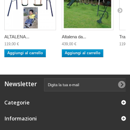
ALTALENA...
Altalena da...
Tramp
119,00 €
439,00 €
119,0
Aggiungi al carrello
Aggiungi al carrello
Newsletter
Categorie
Informazioni