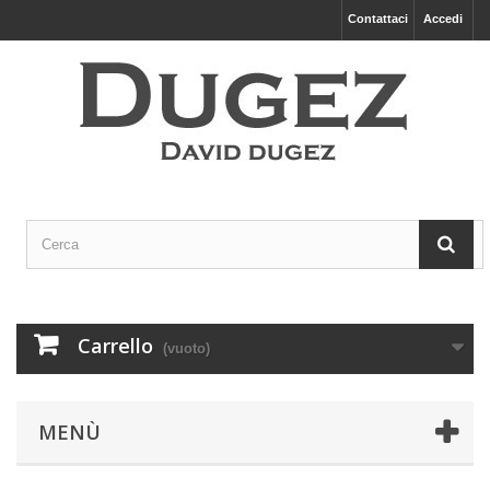
Contattaci
Accedi
Carrello
(vuoto)
MENÙ