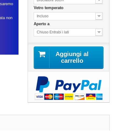
Bruciatore 90cm
, saremo
Vetro temperato
Incluso
data non
Aperto a
Chiuso Entrabi i lati
Aggiungi al
carrello