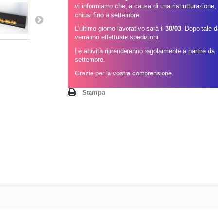
vi informiamo che, a causa di una ristrutturazione
chiusi fino a settembre.
L’ultimo giorno lavorativo sarà il
30/03
. Dopo tale 
verranno effettuate spedizioni.
Le attività riprenderanno regolarmente a partire da
settembre.
Grazie per la vostra comprensione.
Stampa