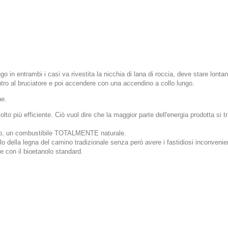
o in entrambi i casi va rivestita la nicchia di lana di roccia, deve stare lont
dentro al bruciatore e poi accendere con una accendino a collo lungo.
ne.
o più efficiente. Ciò vuol dire che la maggior parte dell'energia prodotta si t
anolo, un combustibile TOTALMENTE naturale.
ello della legna del camino tradizionale senza però avere i fastidiosi inconvenie
e con il bioetanolo standard.