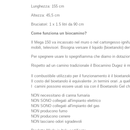
Lunghezza: 155 cm
Altezza: 45,5 cm
Bruciatori: 1 x 1.5 litri da 90 cm
Come funziona un biocamino?
Il Mega 150 va incassato nel muro o nel cartongesso ignifug
mobili, televisori. Bisogna versare il liquido (bioetanolo) 
Per spegnere usare lo spegnifiamma che diamo in dotazio
Rispetto ad un camino tradizionale il Biocamino Dugez è molt
Il combustibile utilizzato per il funzionamento è il bioet
Il costo del bioetanolo è equivalente ,in termini orari ,a qu
I camini possono essere usati sia con il Bioetanolo Gel ch
NON necessitano di canna fumaria
NON SONO collegati all'impianto elettrico
NON SONO collegati all'impianto del gas
NON producono fumo
NON producono cenere
NON lasciano odori sgradevoli