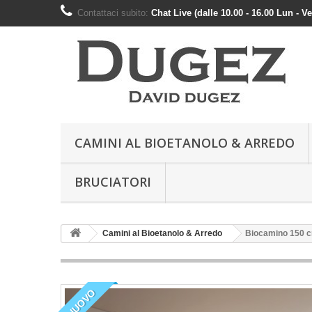
Contattaci subito:
Chat Live (dalle 10.00 - 16.00 Lun - V
CAMINI AL BIOETANOLO & ARREDO
BRUCIATORI
Camini al Bioetanolo & Arredo
Biocamino 150 c
NUOVO