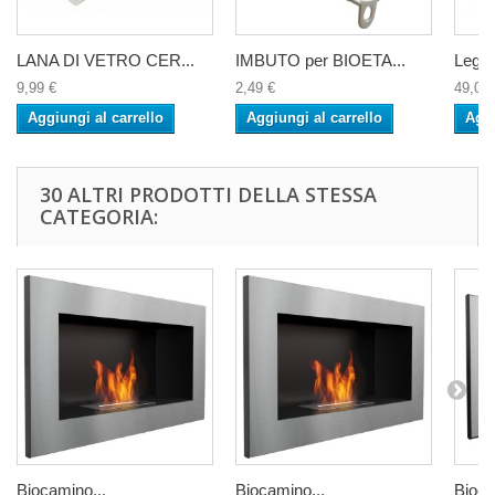
LANA DI VETRO CER...
IMBUTO per BIOETA...
Legna 
9,99 €
2,49 €
49,00 
Aggiungi al carrello
Aggiungi al carrello
Aggi
30 ALTRI PRODOTTI DELLA STESSA
CATEGORIA:
Biocamino...
Biocamino...
Bioca