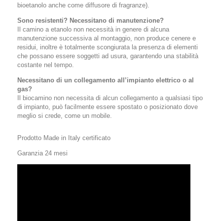
bioetanolo anche come diffusore di fragranze).
Sono resistenti? Necessitano di manutenzione?
Il camino a etanolo non necessità in genere di alcuna
manutenzione successiva al montaggio, non produce cenere e
residui, inoltre è totalmente scongiurata la presenza di elementi
che possano essere soggetti ad usura, garantendo una stabilità
costante nel tempo.
Necessitano di un collegamento all’impianto elettrico o al
gas?
Il biocamino non necessita di alcun collegamento a qualsiasi tipo
di impianto, può facilmente essere spostato o posizionato dove
meglio si crede, come un mobile.
Prodotto Made in Italy certificato
Garanzia 24 mesi