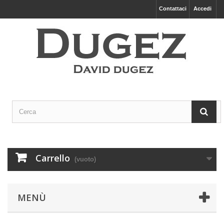
Contattaci
Accedi
Carrello
(vuoto)
MENÙ