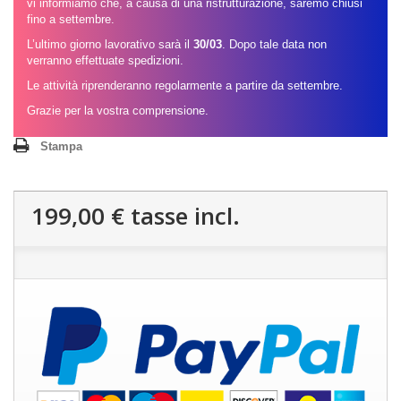
vi informiamo che, a causa di una ristrutturazione, saremo chiusi
fino a settembre.
L’ultimo giorno lavorativo sarà il
30/03
. Dopo tale data non
verranno effettuate spedizioni.
Le attività riprenderanno regolarmente a partire da settembre.
Grazie per la vostra comprensione.
Stampa
199,00 €
tasse incl.