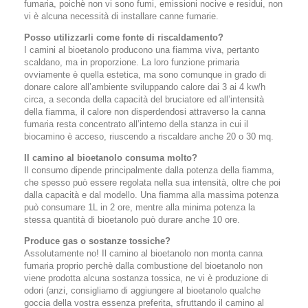
fumaria, poichè non vi sono fumi, emissioni nocive e residui, non
vi è alcuna necessità di installare canne fumarie.
Posso utilizzarli come fonte di riscaldamento?
I camini al bioetanolo producono una fiamma viva, pertanto
scaldano, ma in proporzione. La loro funzione primaria
ovviamente è quella estetica, ma sono comunque in grado di
donare calore all’ambiente sviluppando calore dai 3 ai 4 kw/h
circa, a seconda della capacità del bruciatore ed all’intensità
della fiamma, il calore non disperdendosi attraverso la canna
fumaria resta concentrato all’interno della stanza in cui il
biocamino è acceso, riuscendo a riscaldare anche 20 o 30 mq.
Il camino al bioetanolo consuma molto?
Il consumo dipende principalmente dalla potenza della fiamma,
che spesso può essere regolata nella sua intensità, oltre che poi
dalla capacità e dal modello. Una fiamma alla massima potenza
può consumare 1L in 2 ore, mentre alla minima potenza la
stessa quantità di bioetanolo può durare anche 10 ore.
Produce gas o sostanze tossiche?
Assolutamente no! Il camino al bioetanolo non monta canna
fumaria proprio perchè dalla combustione del bioetanolo non
viene prodotta alcuna sostanza tossica, ne vi è produzione di
odori (anzi, consigliamo di aggiungere al bioetanolo qualche
goccia della vostra essenza preferita, sfruttando il camino al