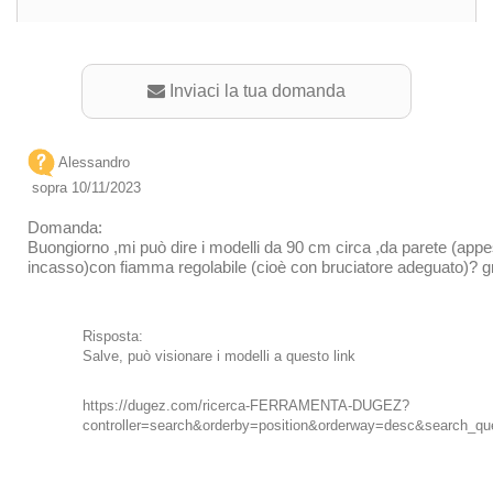
Inviaci la tua domanda
Alessandro
sopra 10/11/2023
Domanda:
Buongiorno ,mi può dire i modelli da 90 cm circa ,da parete (app
incasso)con fiamma regolabile (cioè con bruciatore adeguato)? g
Risposta:
Salve, può visionare i modelli a questo link
https://dugez.com/ricerca-FERRAMENTA-DUGEZ?
controller=search&orderby=position&orderway=desc&search_q