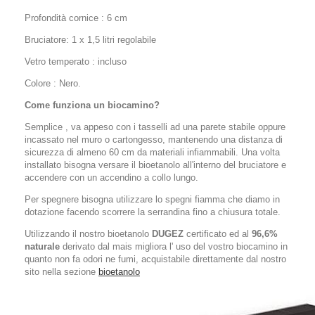
Profondità cornice : 6 cm
Bruciatore: 1 x 1,5 litri regolabile
Vetro temperato : incluso
Colore : Nero.
Come funziona un biocamino?
Semplice , va appeso con i tasselli ad una parete stabile oppure
incassato nel muro o cartongesso, mantenendo una distanza di
sicurezza di almeno 60 cm da materiali infiammabili. Una volta
installato bisogna versare il bioetanolo all'interno del bruciatore e
accendere con un accendino a collo lungo.
Per spegnere bisogna utilizzare lo spegni fiamma che diamo in
dotazione facendo scorrere la serrandina fino a chiusura totale.
Utilizzando il nostro bioetanolo
DUGEZ
certificato ed al
96,6%
naturale
derivato dal mais migliora l' uso del vostro biocamino in
quanto non fa odori ne fumi, acquistabile direttamente dal nostro
sito nella sezione
bioetanolo