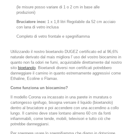
(le misure posso variare di 1 o 2 cm in base alle
produzioni)
Bruciatore inox:
1 x 1,8 litri Regolabile da 52 cm acciaio
con lana di vetro inclusa
Completo di vetro frontale e spegnifiamma
Utilizzando il nostro bioetanolo
DUGEZ
certificato ed al
96,6%
naturale
derivato dal mais migliora l' uso del vostro biocamino in
quanto non fa odori ne fumi, acquistabile direttamente dal nostro
sito
bioetanolo
. Bioetanoli diversi non certificati potrebbero
danneggiare il camino in quanto estremamente aggressivi come
Ethaline, Ecoline o Flamax.
Come funziona un biocamino?
Il modello Corona va incassato in una parete in muratura o
cartongesso ignifugo, bisogna versare il liquido (bioetanolo)
dentro al bruciatore e poi accendere con una accendino a collo
lungo. Il camino deve stare lontano almeno 60 cm da fonti
infiammabili, come tende, mobili, televisori e tutto ciò che
potrebbe danneggiarsi.
Per spegnere usare lo spegnifiamma che diamo in dotazione.