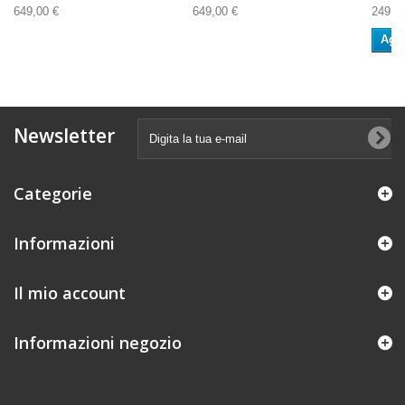
649,00 €
649,00 €
249,0
Aggi
Newsletter
Categorie
Informazioni
Il mio account
Informazioni negozio