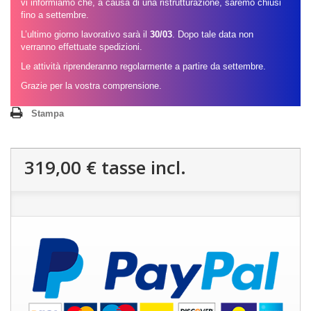
vi informiamo che, a causa di una ristrutturazione, saremo chiusi
fino a settembre.
L’ultimo giorno lavorativo sarà il
30/03
. Dopo tale data non
verranno effettuate spedizioni.
Le attività riprenderanno regolarmente a partire da settembre.
Grazie per la vostra comprensione.
Stampa
319,00 €
tasse incl.