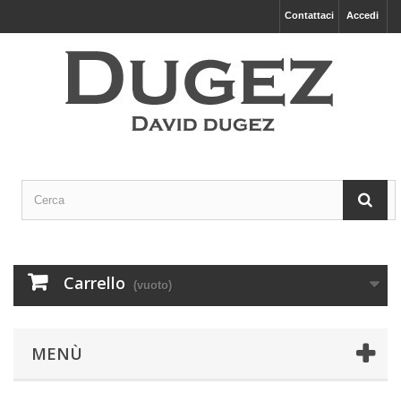
Contattaci
Accedi
Carrello
(vuoto)
MENÙ