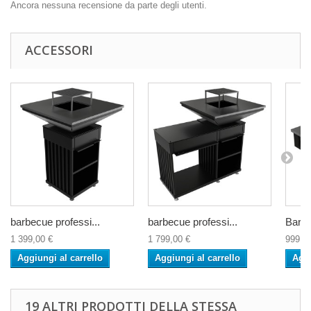
Ancora nessuna recensione da parte degli utenti.
ACCESSORI
barbecue professi...
barbecue professi...
Barb
1 399,00 €
1 799,00 €
999,0
Aggiungi al carrello
Aggiungi al carrello
Aggi
19 ALTRI PRODOTTI DELLA STESSA