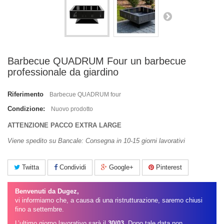
Barbecue QUADRUM Four un barbecue
professionale da giardino
Riferimento
Barbecue QUADRUM four
Condizione:
Nuovo prodotto
ATTENZIONE PACCO EXTRA LARGE
Viene spedito su Bancale: Consegna in 10-15 giorni lavorativi
Twitta
Condividi
Google+
Pinterest
Benvenuti da Dugez,
vi informiamo che, a causa di una ristrutturazione, saremo chiusi
fino a settembre.
L’ultimo giorno lavorativo sarà il
30/03
. Dopo tale data non