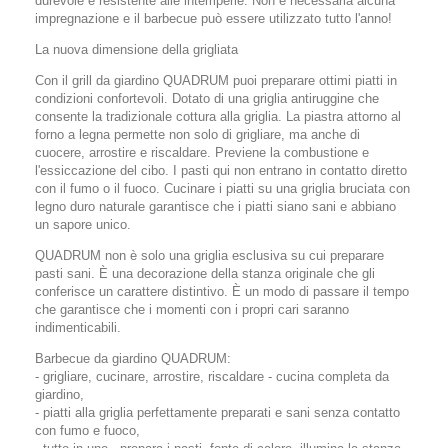
durevole e resistente alle intemperie. Non è necessaria alcuna
impregnazione e il barbecue può essere utilizzato tutto l'anno!
La nuova dimensione della grigliata
Con il grill da giardino QUADRUM puoi preparare ottimi piatti in
condizioni confortevoli. Dotato di una griglia antiruggine che
consente la tradizionale cottura alla griglia. La piastra attorno al
forno a legna permette non solo di grigliare, ma anche di
cuocere, arrostire e riscaldare. Previene la combustione e
l'essiccazione del cibo. I pasti qui non entrano in contatto diretto
con il fumo o il fuoco. Cucinare i piatti su una griglia bruciata con
legno duro naturale garantisce che i piatti siano sani e abbiano
un sapore unico.
QUADRUM non è solo una griglia esclusiva su cui preparare
pasti sani. È una decorazione della stanza originale che gli
conferisce un carattere distintivo. È un modo di passare il tempo
che garantisce che i momenti con i propri cari saranno
indimenticabili.
Barbecue da giardino QUADRUM:
- grigliare, cucinare, arrostire, riscaldare - cucina completa da
giardino,
- piatti alla griglia perfettamente preparati e sani senza contatto
con fumo e fuoco,