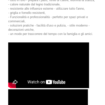
- tutto in uno - prepara i pasti, fonte di calore, illumina la stanza,
- calore naturale dal legno tradizionale,
- resistente alle influenze esterne - utilizzare tutto l'anno,
- griglia e fornello resistenti,
- Funzionalità e professionalità - perfetto per spazi privati ​​e
commerciali,
- soluzioni pratiche - facilità d'uso e pulizia, - stile moderno -
decorazioni uniche,
- un modo per trascorrere del tempo con la famiglia e gli amici.