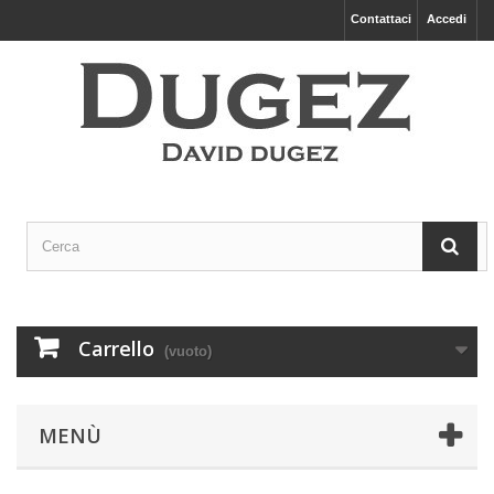
Contattaci
Accedi
Carrello
(vuoto)
MENÙ